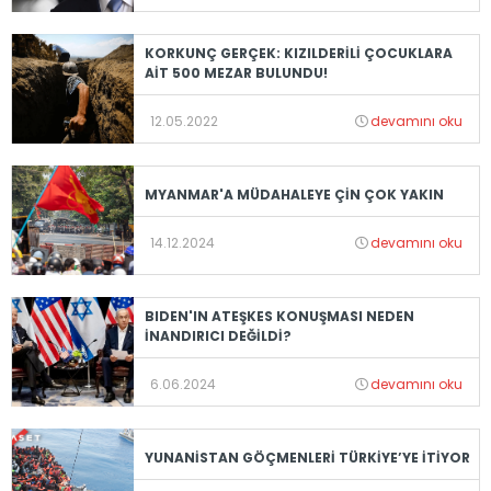
KORKUNÇ GERÇEK: KIZILDERİLİ ÇOCUKLARA
AİT 500 MEZAR BULUNDU!
12.05.2022
devamını oku
MYANMAR'A MÜDAHALEYE ÇİN ÇOK YAKIN
14.12.2024
devamını oku
BIDEN'IN ATEŞKES KONUŞMASI NEDEN
İNANDIRICI DEĞİLDİ?
6.06.2024
devamını oku
YUNANİSTAN GÖÇMENLERİ TÜRKİYE’YE İTİYOR