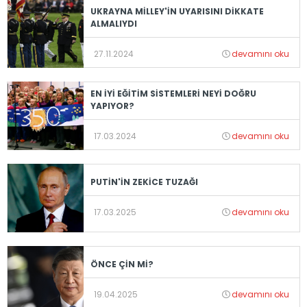
UKRAYNA MİLLEY'İN UYARISINI DİKKATE
ALMALIYDI
27.11.2024
devamını oku
EN İYİ EĞİTİM SİSTEMLERİ NEYİ DOĞRU
YAPIYOR?
17.03.2024
devamını oku
PUTİN'İN ZEKİCE TUZAĞI
17.03.2025
devamını oku
ÖNCE ÇİN Mİ?
19.04.2025
devamını oku