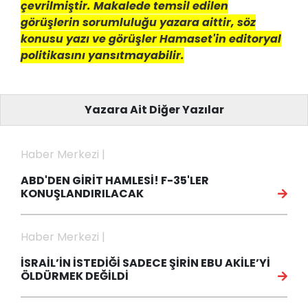
çevrilmiştir. Makalede temsil edilen
görüşlerin sorumluluğu yazara aittir, söz
konusu yazı ve görüşler Hamaset'in editoryal
politikasını yansıtmayabilir.
Yazara Ait Diğer Yazılar
Haber Merkezi |
ABD'DEN GİRİT HAMLESİ! F-35'LER
KONUŞLANDIRILACAK
Haber Merkezi |
İSRAİL’İN İSTEDİĞİ SADECE ŞİRİN EBU AKİLE’Yİ
ÖLDÜRMEK DEĞİLDİ