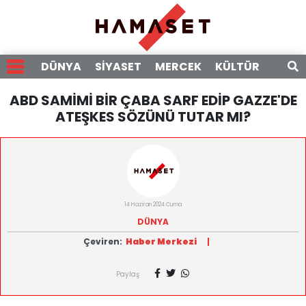
DÜNYA
SİYASET
MERCEK
KÜLTÜR
RÖPO
ABD SAMİMİ BİR ÇABA SARF EDİP GAZZE'DE
ATEŞKES SÖZÜNÜ TUTAR MI?
14 Haziran 2024 Cuma
DÜNYA
Çeviren:
Haber Merkezi
|
Paylaş