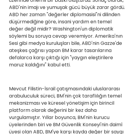
üzerinde önemli bir baskı oluşturdu. Sonuç olarak,
ABD'nin imajı ve yumuşak gücü büyük zarar gördü.
ABD her zaman "değerler diplomasisi"ni dilinden
düşürmediğine göre, insani yardım en temel
değer değil midir? Washington'un diplomatik
söylemi bu soruya cevap veremiyor. Amerika'nın
Sesi gibi medya kuruluşları bile, ABD'nin Gazze'de
ateşkes çağrısı yapan BM karar tasarılarına
defalarca karşı çıktığı için "yaygın eleştirilere
maruz kaldığını" kabul etti.
Mevcut Filistin-İsrail çatışmasındaki uluslararası
arabuluculuk süreci, BM'nin çok taraflılığın temel
mekanizması ve küresel yönetişim için birincil
platform olarak değerini bir kez daha
vurgulamıştır. Yıllar boyunca, BM'nin kurucu
üyelerinden biri ve BM Güvenlik Konseyi'nin daimî
üyesi olan ABD, BM'ye karşı kayda değer bir saygı