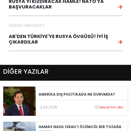
RUSYA'YI KIZDIRACAK HAMLE! NATO'YA
BAŞVURACAKLAR
Haber Merkezi |
AB'DEN TÜRKİYE'YE RUSYA ÖVGÜSÜ! İYİ İŞ
ÇIKARDILAR
DİĞER YAZILAR
AMERİKA DIŞ POLİTİKADA NE DURUMDA?
2.04.2025
devamını oku
HAMAS NASIL İSRAİL'İ ÖLÜMCÜL BİR TUZAĞA