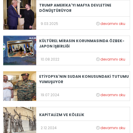
TRUMP AMERİKA'YI MAFYA DEVLETİNE
DÖNÜŞTÜRÜYOR
9.03.2025
devamını oku
KÜLTÜREL MİRASIN KORUNMASINDA ÖZBEK-
JAPON İŞBİRLİĞİ
10.08.2022
devamını oku
ETİYOPYA'NIN SUDAN KONUSUNDAKİ TUTUMU
YUMUŞUYOR
19.07.2024
devamını oku
KAPİTALİZM VE KÖLELİK
2.12.2024
devamını oku