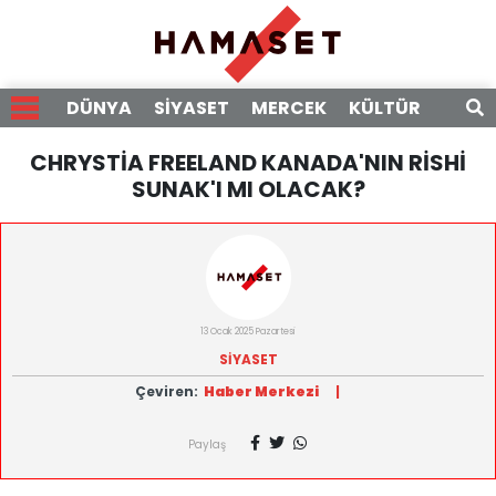
DÜNYA
SİYASET
MERCEK
KÜLTÜR
RÖPO
CHRYSTİA FREELAND KANADA'NIN RİSHİ
SUNAK'I MI OLACAK?
13 Ocak 2025 Pazartesi
SİYASET
Çeviren:
Haber Merkezi
|
Paylaş