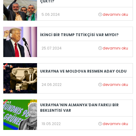
ÇEKTİ?
5.06.2024
devamını oku
İKİNCİ BİR TRUMP TETİKÇİSİ VAR MIYDI?
25.07.2024
devamını oku
UKRAYNA VE MOLDOVA RESMEN ADAY OLDU
24.06.2022
devamını oku
UKRAYNA’NIN ALMANYA’DAN FARKLI BİR
BEKLENTİSİ VAR
19.05.2022
devamını oku