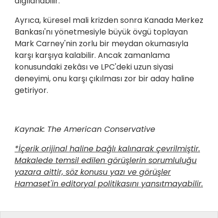
algılanabilir.
Ayrıca, küresel mali krizden sonra Kanada Merkez
Bankası'nı yönetmesiyle büyük övgü toplayan
Mark Carney'nin zorlu bir meydan okumasıyla
karşı karşıya kalabilir. Ancak zamanlama
konusundaki zekâsı ve LPC'deki uzun siyasi
deneyimi, onu karşı çıkılması zor bir aday haline
getiriyor.
Kaynak: The American Conservative
*İçerik orijinal haline bağlı kalınarak çevrilmiştir.
Makalede temsil edilen görüşlerin sorumluluğu
yazara aittir, söz konusu yazı ve görüşler
Hamaset'in editoryal politikasını yansıtmayabilir.