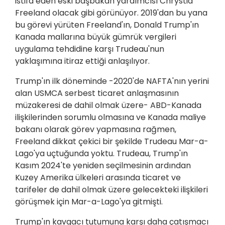
istifa eden eski başbakan yardımcısı Chrystia
Freeland olacak gibi görünüyor. 2019'dan bu yana
bu görevi yürüten Freeland'ın, Donald Trump'ın
Kanada mallarına büyük gümrük vergileri
uygulama tehdidine karşı Trudeau'nun
yaklaşımına itiraz ettiği anlaşılıyor.
Trump'ın ilk döneminde -2020'de NAFTA'nın yerini
alan USMCA serbest ticaret anlaşmasının
müzakeresi de dahil olmak üzere- ABD-Kanada
ilişkilerinden sorumlu olmasına ve Kanada maliye
bakanı olarak görev yapmasına rağmen,
Freeland dikkat çekici bir şekilde Trudeau Mar-a-
Lago'ya uçtuğunda yoktu. Trudeau, Trump'ın
Kasım 2024'te yeniden seçilmesinin ardından
Kuzey Amerika ülkeleri arasında ticaret ve
tarifeler de dahil olmak üzere gelecekteki ilişkileri
görüşmek için Mar-a-Lago'ya gitmişti.
Trump'ın kavgacı tutumuna karşı daha çatışmacı