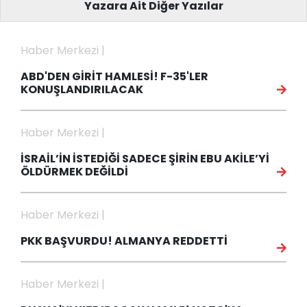
Yazara Ait Diğer Yazılar
Haber Merkezi |
ABD'DEN GİRİT HAMLESİ! F-35'LER
KONUŞLANDIRILACAK
Haber Merkezi |
İSRAİL’İN İSTEDİĞİ SADECE ŞİRİN EBU AKİLE’Yİ
ÖLDÜRMEK DEĞİLDİ
Haber Merkezi |
PKK BAŞVURDU! ALMANYA REDDETTİ
Haber Merkezi |