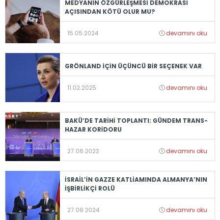
MEDYANIN ÖZGÜRLEŞMESİ DEMOKRASİ
AÇISINDAN KÖTÜ OLUR MU?
15.05.2024
devamını oku
GRÖNLAND İÇİN ÜÇÜNCÜ BİR SEÇENEK VAR
11.02.2025
devamını oku
BAKÜ’DE TARİHİ TOPLANTI: GÜNDEM TRANS-
HAZAR KORİDORU
27.06.2022
devamını oku
İSRAİL’İN GAZZE KATLİAMINDA ALMANYA’NIN
İŞBİRLİKÇİ ROLÜ
27.08.2024
devamını oku