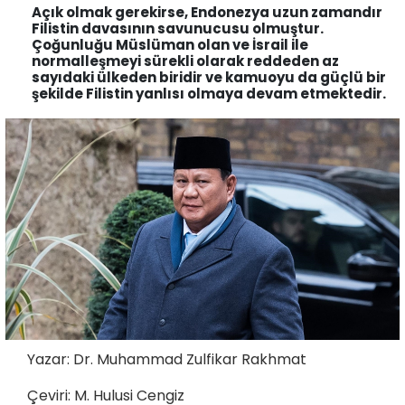
Açık olmak gerekirse, Endonezya uzun zamandır
Filistin davasının savunucusu olmuştur.
Çoğunluğu Müslüman olan ve İsrail ile
normalleşmeyi sürekli olarak reddeden az
sayıdaki ülkeden biridir ve kamuoyu da güçlü bir
şekilde Filistin yanlısı olmaya devam etmektedir.
Yazar: Dr. Muhammad Zulfikar Rakhmat
Çeviri: M. Hulusi Cengiz