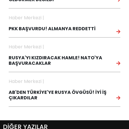
Haber Merkezi |
PKK BAŞVURDU! ALMANYA REDDETTİ
Haber Merkezi |
RUSYA'YI KIZDIRACAK HAMLE! NATO'YA
BAŞVURACAKLAR
Haber Merkezi |
AB'DEN TÜRKİYE'YE RUSYA ÖVGÜSÜ! İYİ İŞ
ÇIKARDILAR
DİĞER YAZILAR