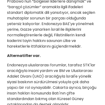
Prabowo'nun “bölgesel liderlere danışmak” ve
“barışçıl çözümler” aramakla ilgili ifadeleri
standart diplomatik dili yansıtıyor, ancak seçilen
muhataplar sorunun bir parçası olduğunda
yetersiz kalıyorlar. Endonezya BAE'ye yönelmek
yerine, Gazze yanarken İsrail ile ilişkilerini
normalleştirenlerle değil, Filistinlilerin kendi
kaderini tayin hakkını savunan ülke ve
hareketlerle ittifaklarını güçlendirmelidir.
Alternatifler var.
Endonezya uluslararası forumlar, tarafsız STK'lar
aracılığıyla insani yardım ve BM ve Uluslararası
Adalet Divanı (UAD) aracılığıyla İsrail'e yönelik
siyasi baskının sürdürülmesi yoluyla çok daha
yapıcı bir rol oynayabilir. Cakarta ayrıca, birçoğu
insan hakları konusunda Batı'nın çifte
standardından bıkmış olan Küresel Güney
ortaklarından da destek almalıdır