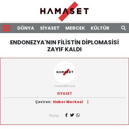
DÜNYA
SİYASET
MERCEK
KÜLTÜR
RÖPO
ENDONEZYA'NIN FİLİSTİN DİPLOMASİSİ
ZAYIF KALDI
11 Nisan 2025 Cuma
SİYASET
Çeviren:
Haber Merkezi
|
Paylaş