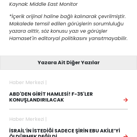
Kaynak: Middle East Monitor
*İçerik orijinal haline bağlı kalınarak çevrilmiştir.
Makalede temsil edilen görüşlerin sorumluluğu
yazara aittir, söz konusu yazı ve görüşler
Hamaset'in editoryal politikasını yansıtmayabilir.
Yazara Ait Diğer Yazılar
Haber Merkezi |
ABD'DEN GİRİT HAMLESİ! F-35'LER
KONUŞLANDIRILACAK
Haber Merkezi |
İSRAİL’İN İSTEDİĞİ SADECE ŞİRİN EBU AKİLE’Yİ
ÖLDÜRMEK DEĞİLDİ