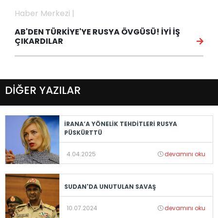
Haber Merkezi |
AB'DEN TÜRKİYE'YE RUSYA ÖVGÜSÜ! İYİ İŞ
ÇIKARDILAR
DİĞER YAZILAR
İRANA’A YÖNELİK TEHDİTLERİ RUSYA
PÜSKÜRTTÜ
4.04.2025
devamını oku
SUDAN'DA UNUTULAN SAVAŞ
10.07.2024
devamını oku