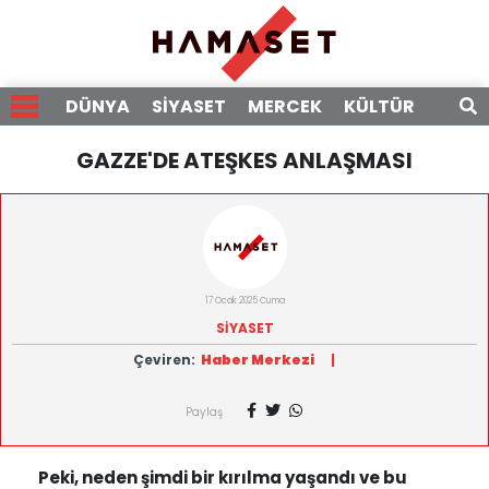
DÜNYA
SİYASET
MERCEK
KÜLTÜR
RÖPO
GAZZE'DE ATEŞKES ANLAŞMASI
17 Ocak 2025 Cuma
SİYASET
Çeviren:
Haber Merkezi
|
Paylaş
Peki, neden şimdi bir kırılma yaşandı ve bu