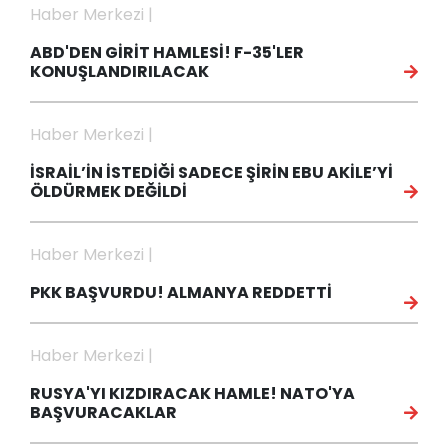
Haber Merkezi |
ABD'DEN GİRİT HAMLESİ! F-35'LER
KONUŞLANDIRILACAK
Haber Merkezi |
İSRAİL’İN İSTEDİĞİ SADECE ŞİRİN EBU AKİLE’Yİ
ÖLDÜRMEK DEĞİLDİ
Haber Merkezi |
PKK BAŞVURDU! ALMANYA REDDETTİ
Haber Merkezi |
RUSYA'YI KIZDIRACAK HAMLE! NATO'YA
BAŞVURACAKLAR