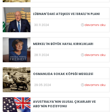
LÜBNAN'DAKİ ATEŞKES VE İSRAİLİ’N PLANI
30.11.2024
devamını oku
MERKEL’İN BÜYÜK HAYAL KIRIKLIKLARI
28.11.2024
devamını oku
OSMANLIDA SOKAK KÖPEĞİ MESELESİ
29.05.2024
devamını oku
AVUSTRALYA'NIN ULUSAL ÇIKARLARI VE
ABD’NİN POZİSYONU