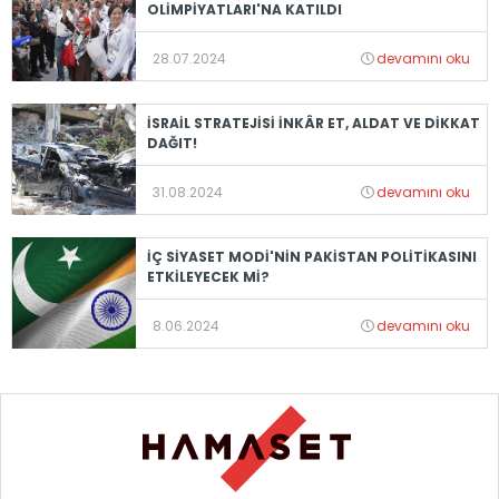
OLİMPİYATLARI'NA KATILDI
28.07.2024
devamını oku
İSRAİL STRATEJİSİ İNKÂR ET, ALDAT VE DİKKAT
DAĞIT!
31.08.2024
devamını oku
İÇ SİYASET MODİ'NİN PAKİSTAN POLİTİKASINI
ETKİLEYECEK Mİ?
8.06.2024
devamını oku