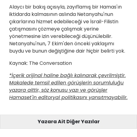
Alaycı bir bakış açısıyla, zayıflamış bir Hamas'ın
iktidarda kalmasının aslında Netanyahu'nun
çıkarlarına hizmet edebileceği ve İsrail-Filistin
çatışmasını çözmeye çalışmak yerine
yönetmesine izin verebileceği düşünülebilir.
Netanyahu'nun, 7 Ekim'den önceki yaklaşımı
buydu ve bunun değiştiğine dair hiçbir belirti yok.
Kaynak: The Conversation
*İçerik orijinal haline bağlı kalınarak çevrilmiştir.
Makalede temsil edilen görüşlerin sorumluluğu
yazara aittir, söz konusu yazı ve görüşler
Hamaset'in editoryal politikasını yansıtmayabilir.
Yazara Ait Diğer Yazılar