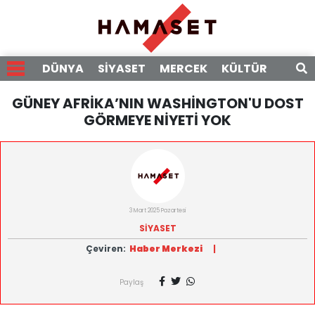
DÜNYA
SİYASET
MERCEK
KÜLTÜR
RÖPO
GÜNEY AFRİKA’NIN WASHİNGTON'U DOST
GÖRMEYE NİYETİ YOK
3 Mart 2025 Pazartesi
SİYASET
Çeviren:
Haber Merkezi
|
Paylaş