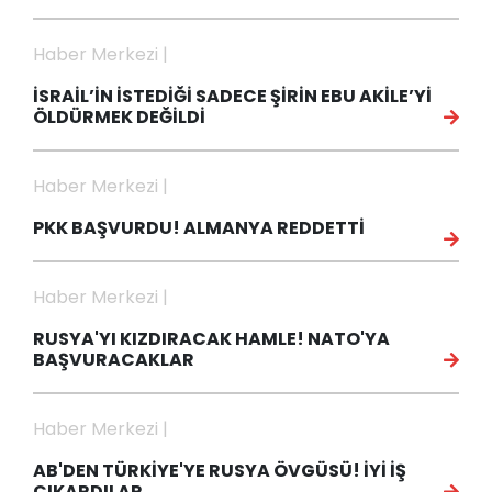
Haber Merkezi |
İSRAİL’İN İSTEDİĞİ SADECE ŞİRİN EBU AKİLE’Yİ
ÖLDÜRMEK DEĞİLDİ
Haber Merkezi |
PKK BAŞVURDU! ALMANYA REDDETTİ
Haber Merkezi |
RUSYA'YI KIZDIRACAK HAMLE! NATO'YA
BAŞVURACAKLAR
Haber Merkezi |
AB'DEN TÜRKİYE'YE RUSYA ÖVGÜSÜ! İYİ İŞ
ÇIKARDILAR