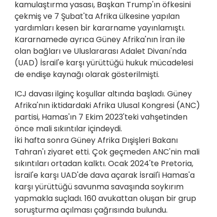
kamulaştırma yasası, Başkan Trump'ın öfkesini
çekmiş ve 7 Şubat'ta Afrika ülkesine yapılan
yardımları kesen bir kararname yayınlamıştı.
Kararnamede ayrıca Güney Afrika'nın İran ile
olan bağları ve Uluslararası Adalet Divanı'nda
(UAD) İsrail'e karşı yürüttüğü hukuk mücadelesi
de endişe kaynağı olarak gösterilmişti.
ICJ davası ilginç koşullar altında başladı. Güney
Afrika'nın iktidardaki Afrika Ulusal Kongresi (ANC)
partisi, Hamas'ın 7 Ekim 2023'teki vahşetinden
önce mali sıkıntılar içindeydi.
İki hafta sonra Güney Afrika Dışişleri Bakanı
Tahran'ı ziyaret etti. Çok geçmeden ANC'nin mali
sıkıntıları ortadan kalktı. Ocak 2024'te Pretoria,
İsrail'e karşı UAD'de dava açarak İsrail'i Hamas'a
karşı yürüttüğü savunma savaşında soykırım
yapmakla suçladı. 160 avukattan oluşan bir grup
soruşturma açılması çağrısında bulundu.