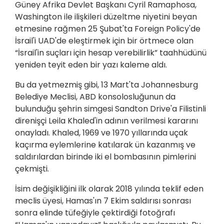
Güney Afrika Devlet Başkanı Cyril Ramaphosa,
Washington ile ilişkileri düzeltme niyetini beyan
etmesine rağmen 25 Şubat'ta Foreign Policy'de
İsrail'i UAD'de eleştirmek için bir örtmece olan
“İsrail'in suçları için hesap verebilirlik” taahhüdünü
yeniden teyit eden bir yazı kaleme aldı.
Bu da yetmezmiş gibi, 13 Mart'ta Johannesburg
Belediye Meclisi, ABD konsolosluğunun da
bulunduğu şehrin simgesi Sandton Drive'a Filistinli
direnişçi Leila Khaled'in adının verilmesi kararını
onayladı. Khaled, 1969 ve 1970 yıllarında uçak
kaçırma eylemlerine katılarak ün kazanmış ve
saldırılardan birinde iki el bombasının pimlerini
çekmişti.
İsim değişikliğini ilk olarak 2018 yılında teklif eden
meclis üyesi, Hamas'ın 7 Ekim saldırısı sonrası
sonra elinde tüfeğiyle çektirdiği fotoğrafı