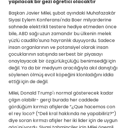
yapılacak bir gezi öğretici olacaktır
Başkan Javier Milei, şubat ayındaki Muhafazakâr
Siyasi Eylem Konferansı'nda Boer milyarderine
sahnede elektrikli testere hediye etmeden önce
bile, ABD sağı uzun zamandır bu ülkenin melek
yüzlü caudillo'suna hayranlık duyuyordu. Sadece
insan organlarının ve potansiyel olarak insan
çocuklarının satışında serbest bir piyasayı
onaylayacak bir özgürlükçülüğü benimsediği için
değil. Ya da bir medyum aracılığıyla akıl danıştığı
söylenen ölmüş evcil köpeğini klonladığını iddia
ettiği için de değil.
Milei, Donald Trump'ı normal gösterecek kadar
çılgın olabilir- gerçi burada her caddede
gördüğüm kırmızı afişlerde “¿Que hacemos con
el rey loco? (“Deli kral hakkında ne yapabiliriz?”)
diye soran kırmızı afişler her iki lider için de uygun
görünüyordu. Siyasi tahminciler için Milei önemli