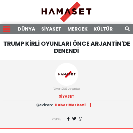
DÜNYA
SİYASET
MERCEK
KÜLTÜR
RÖPO
TRUMP KİRLİ OYUNLARI ÖNCE ARJANTİN'DE
DENENDİ
12 Mart 2025 Çarşamba
SİYASET
Çeviren:
Haber Merkezi
|
Paylaş