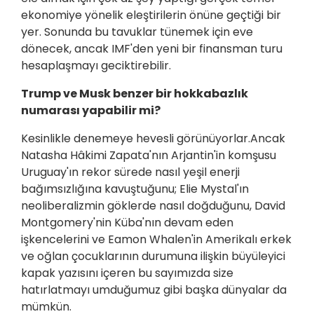
ekonomiye yönelik eleştirilerin önüne geçtiği bir
yer. Sonunda bu tavuklar tünemek için eve
dönecek, ancak IMF'den yeni bir finansman turu
hesaplaşmayı geciktirebilir.
Trump ve Musk benzer bir hokkabazlık
numarası yapabilir mi?
Kesinlikle denemeye hevesli görünüyorlar.Ancak
Natasha Hâkimi Zapata'nın Arjantin'in komşusu
Uruguay'ın rekor sürede nasıl yeşil enerji
bağımsızlığına kavuştuğunu; Elie Mystal'ın
neoliberalizmin göklerde nasıl doğduğunu, David
Montgomery'nin Küba'nın devam eden
işkencelerini ve Eamon Whalen'in Amerikalı erkek
ve oğlan çocuklarının durumuna ilişkin büyüleyici
kapak yazısını içeren bu sayımızda size
hatırlatmayı umduğumuz gibi başka dünyalar da
mümkün.