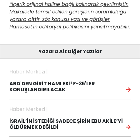
*İçerik orijinal haline bağlı kalınarak çevrilmiştir.
Makalede temsil edilen görüşlerin sorumluluğu
yazara aittir, söz konusu yazı ve görüşler
Hamaset'in editoryal politikasını yansıtmayabilir.
Yazara Ait Diğer Yazılar
Haber Merkezi |
ABD'DEN GİRİT HAMLESİ! F-35'LER
KONUŞLANDIRILACAK
Haber Merkezi |
İSRAİL’İN İSTEDİĞİ SADECE ŞİRİN EBU AKİLE’Yİ
ÖLDÜRMEK DEĞİLDİ