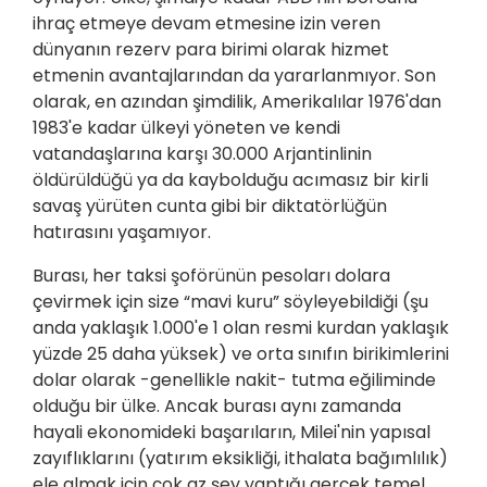
ihraç etmeye devam etmesine izin veren
dünyanın rezerv para birimi olarak hizmet
etmenin avantajlarından da yararlanmıyor. Son
olarak, en azından şimdilik, Amerikalılar 1976'dan
1983'e kadar ülkeyi yöneten ve kendi
vatandaşlarına karşı 30.000 Arjantinlinin
öldürüldüğü ya da kaybolduğu acımasız bir kirli
savaş yürüten cunta gibi bir diktatörlüğün
hatırasını yaşamıyor.
Burası, her taksi şoförünün pesoları dolara
çevirmek için size “mavi kuru” söyleyebildiği (şu
anda yaklaşık 1.000'e 1 olan resmi kurdan yaklaşık
yüzde 25 daha yüksek) ve orta sınıfın birikimlerini
dolar olarak -genellikle nakit- tutma eğiliminde
olduğu bir ülke. Ancak burası aynı zamanda
hayali ekonomideki başarıların, Milei'nin yapısal
zayıflıklarını (yatırım eksikliği, ithalata bağımlılık)
ele almak için çok az şey yaptığı gerçek temel